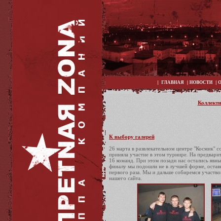
|
|
|
ГЛАВНАЯ
НОВОСТИ
Коллекти
К выбору галерей
26 марта в развлекательном центре "Космик" 
приняла участие в этом турнире. На предварит
16 команд. При этом позади нас остались явн
финалу мы подошли не в лучшей форме, остави
первого раза. Мы и дальше собиремся участв
нашего сайта.