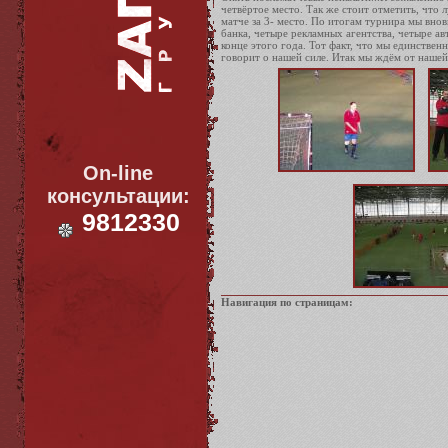
четвёртое место. Так же стоит отметить, чт
матче за 3- место. По итогам турнира мы вно
банка, четыре рекламных агентства, четыре 
конце этого года. Тот факт, что мы единствен
говорит о нашей силе. Итак мы ждём от наше
On-line
консультации:
9812330
Навигация по страницам: