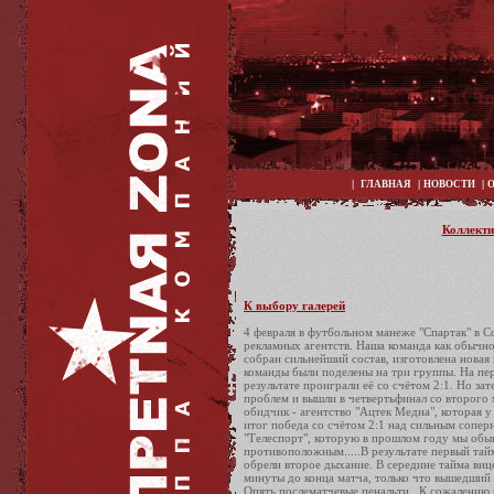
|
|
|
ГЛАВНАЯ
НОВОСТИ
Коллекти
К выбору галерей
4 февраля в футбольном манеже "Спартак" в 
рекламных агентств. Наша команда как обычн
собран сильнейший состав, изготовлена новая 
команды были поделены на три группы. На пе
результате проиграли её со счётом 2:1. Но з
проблем и вышли в четвертьфинал со второго 
обидчик - агентство "Ацтек Медиа", которая 
итог победа со счётом 2:1 над сильным соперн
"Телеспорт", которую в прошлом году мы обыгр
противоположным.....В результате первый тайм
обрели второе дыхание. В середине тайма вице
минуты до конца матча, только что вышедши
Опять послематчевые пенальти...К сожалению н